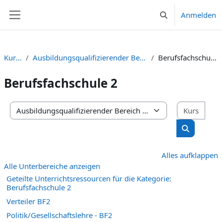
Zum Hauptinhalt
Anmelden
Sucheingabe umsc
Website-Übersicht
Kurse
Ausbildungsqualifizierender Bereich
Berufsfachschule 2
Berufsfachschule 2
Kurs
Kursbereiche
Kurse suc
Alles aufklappen
Alle Unterbereiche anzeigen
Geteilte Unterrichtsressourcen für die Kategorie:
Berufsfachschule 2
Verteiler BF2
Politik/Gesellschaftslehre - BF2