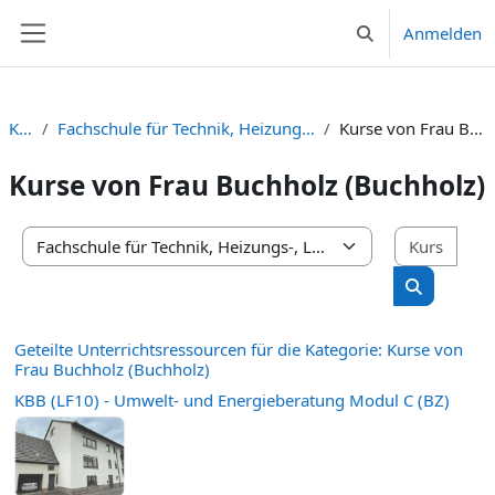
Zum Hauptinhalt
Anmelden
Sucheingabe umsc
Website-Übersicht
Kurse
Fachschule für Technik, Heizungs-, Lüftungs- und Klimatechnik
Kurse von Frau Buchholz (Buchholz)
Kurse von Frau Buchholz (Buchholz)
Kurs
Kursbereiche
Kurse suc
Geteilte Unterrichtsressourcen für die Kategorie: Kurse von
Frau Buchholz (Buchholz)
KBB (LF10) - Umwelt- und Energieberatung Modul C (BZ)