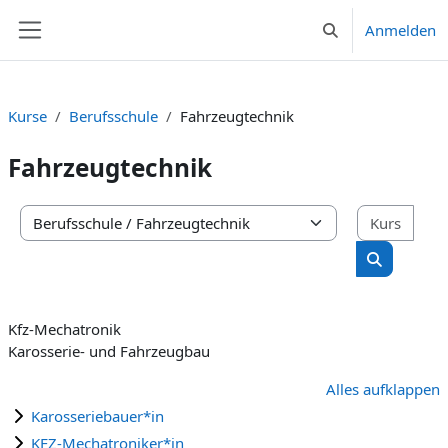
Zum Hauptinhalt
Anmelden
Sucheingabe umsc
Website-Übersicht
Kurse
Berufsschule
Fahrzeugtechnik
Fahrzeugtechnik
Kurs
Kursbereiche
Kurse suc
Kfz-Mechatronik
Karosserie- und Fahrzeugbau
Alles aufklappen
Karosseriebauer*in
KFZ-Mechatroniker*in