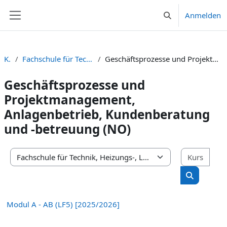
Zum Hauptinhalt
Anmelden
Sucheingabe umsc
Website-Übersicht
Kurse
Fachschule für Technik, Heizungs-, Lüftungs- und Klimatechnik
Geschäftsprozesse und Projektmanagement, Anlagenbetrieb, Kundenberatung und -betreuung (NO)
Geschäftsprozesse und
Projektmanagement,
Anlagenbetrieb, Kundenberatung
und -betreuung (NO)
Kurs
Kursbereiche
Kurse suc
Modul A - AB (LF5) [2025/2026]