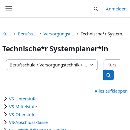
Zum Hauptinhalt
Anmelden
Sucheingabe umsc
Website-Übersicht
Kurse
Berufsschule
Versorgungstechnik
Technische*r Systemplaner*in
Technische*r Systemplaner*in
Kurs
Kursbereiche
Kurse suc
Alles aufklappen
VS-Unterstufe
VS-Mittelstufe
VS-Oberstufe
VS-Abschlussklasse
VS-Entschuldigungen_Online