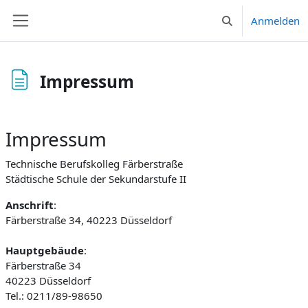
Zum Hauptinhalt
Anmelden
Sucheingabe umsc
Website-Übersicht
Impressum
Abschlussbedingungen
Impressum
Technische Berufskolleg Färberstraße
Städtische Schule der Sekundarstufe II
Anschrift
:
Färberstraße 34, 40223 Düsseldorf
Hauptgebäude
:
Färberstraße 34
40223 Düsseldorf
Tel.: 0211/89-98650